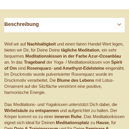
Beschreibung
Weil wir auf
Nachhaltigkeit
und einen fairen Handel Wert legen,
bieten wir Dir, für Deine Deine
tägliche Meditation
, ein sehr
bequemes
Meditationskissen in der Farbe Azur-Ozeanblau
an. In das
Trageband
der Yoga- / Meditationskissen von
Spirit
of Om
sind
Rosenquarz- und Amethyst-Edelsteine
eingenäht.
Im Druckmotiv wurde pulverisierter Rosenquarz wurde im
Druckmotiv verarbeitet. Die
Blume des Lebens
mit Lotus-
Ornament auf der Sitzfläche verströmt eine positive,
harmonische Energie.
Das Meditations- und Yogakissen unterstützt Dich dabei, die
Wirbelsäule zu entspannen
und aufgerichtet zu halten. Der
Körper kommt so zu einer
inneren Ruhe
. Das Meditationkissen
eignet sich ideal für Deinen
Meditationsplatz
zu
Hause
, für
Dein
Dojo & Trainingsraum
und für Deine
Seminare &