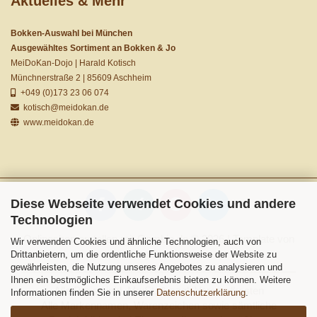
Aktuelles & Mehr
Bokken-Auswahl bei München
Ausgewähltes Sortiment an Bokken & Jo
MeiDoKan-Dojo | Harald Kotisch
Münchnerstraße 2 | 85609 Aschheim
+049 (0)173 23 06 074
kotisch@meidokan.de
www.meidokan.de
Diese Webseite verwendet Cookies und andere
Technologien
Onlineshop erstellen
mit Gambio.de © 2026 | Template von
Wir verwenden Cookies und ähnliche Technologien, auch von
JungCreative
.
Drittanbietern, um die ordentliche Funktionsweise der Website zu
gewährleisten, die Nutzung unseres Angebotes zu analysieren und
Ihnen ein bestmögliches Einkaufserlebnis bieten zu können. Weitere
Alle Preise inkl. MwSt. & zzgl. Versandkosten
Informationen finden Sie in unserer
Datenschutzerklärung
.
Alle Markennamen, Warenzeichen sowie sämtliche