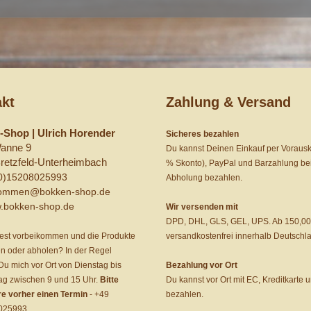
kt
Zahlung & Versand
Shop | Ulrich Horender
Sicheres bezahlen
Wanne 9
Du kannst Deinen Einkauf per Voraus
retzfeld-Unterheimbach
% Skonto), PayPal und Barzahlung be
0)15208025993
Abholung bezahlen.
kommen@bokken-shop.de
.bokken-shop.de
Wir versenden mit
DPD, DHL, GLS, GEL, UPS. Ab 150,00
est vorbeikommen und die Produkte
versandkostenfrei innerhalb Deutschl
 oder abholen? In der Regel
 Du mich vor Ort von Dienstag bis
Bezahlung vor Ort
ag zwischen 9 und 15 Uhr.
Bitte
Du kannst vor Ort mit EC, Kreditkarte 
re vorher einen Termin
-
+49
bezahlen.
025993
.