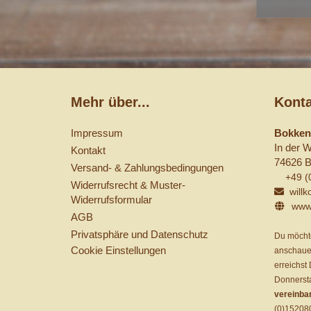
Mehr über...
Konta
Impressum
Bokken-
In der 
Kontakt
74626 B
Versand- & Zahlungsbedingungen
+49 (
Widerrufsrecht & Muster-
will
Widerrufsformular
www
AGB
Privatsphäre und Datenschutz
Du möcht
Cookie Einstellungen
anschauen
erreichst
Donnerst
vereinba
(0)15208