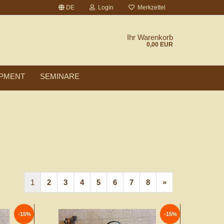
DE
Login
Merkzettel
Ihr Warenkorb
0,00 EUR
PMENT
SEMINARE
1
2
3
4
5
6
7
8
»
-15%
-15%