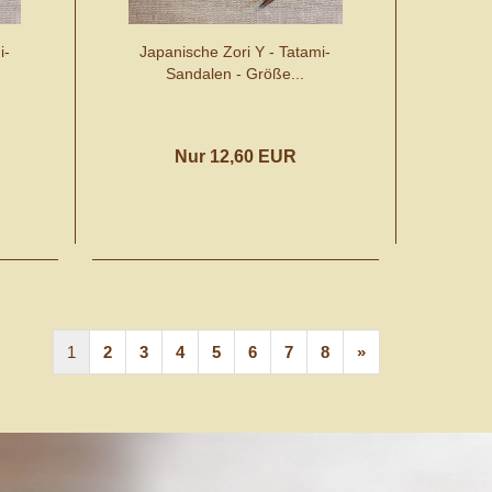
i-
Japanische Zori Y - Tatami-
Sandalen - Größe...
Nur 12,60 EUR
1
2
3
4
5
6
7
8
»