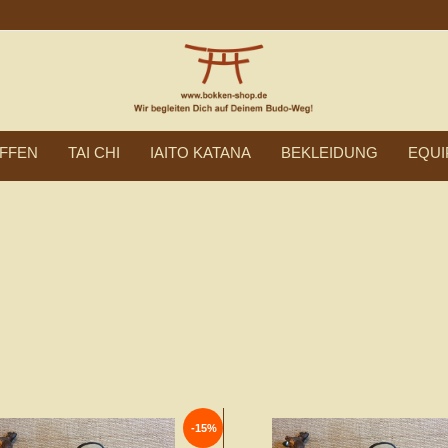
FFEN
TAI CHI
IAITO KATANA
BEKLEIDUNG
EQUI
-15%