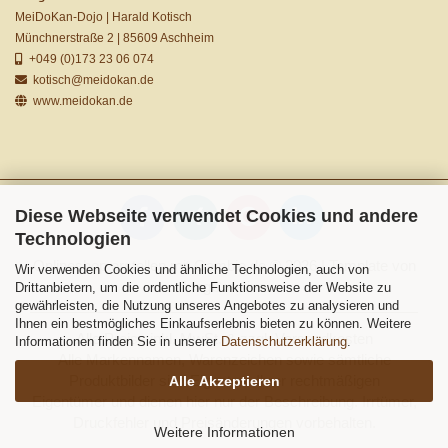
MeiDoKan-Dojo | Harald Kotisch
Münchnerstraße 2 | 85609 Aschheim
+049 (0)173 23 06 074
kotisch@meidokan.de
www.meidokan.de
Diese Webseite verwendet Cookies und andere
Technologien
Onlineshop erstellen
mit Gambio.de © 2026 | Template von
Wir verwenden Cookies und ähnliche Technologien, auch von
JungCreative
.
Drittanbietern, um die ordentliche Funktionsweise der Website zu
gewährleisten, die Nutzung unseres Angebotes zu analysieren und
Ihnen ein bestmögliches Einkaufserlebnis bieten zu können. Weitere
Alle Preise inkl. MwSt. & zzgl. Versandkosten
Informationen finden Sie in unserer
Datenschutzerklärung
.
Alle Markennamen, Warenzeichen sowie sämtliche
Produktbilder sind Eigentum Ihrer rechtmäßigen
Alle Akzeptieren
Eigentümer und dienen hier nur der Beschreibung. Irrtümer,
Druckfehler und Preisänderungen vorbehalten.
Weitere Informationen