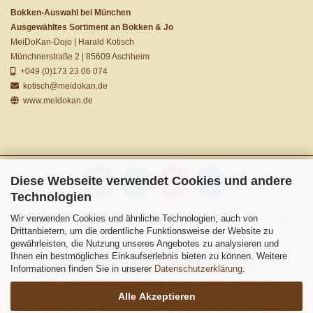
Bokken-Auswahl bei München
Ausgewähltes Sortiment an Bokken & Jo
MeiDoKan-Dojo | Harald Kotisch
Münchnerstraße 2 | 85609 Aschheim
+049 (0)173 23 06 074
kotisch@meidokan.de
www.meidokan.de
Diese Webseite verwendet Cookies und andere
Technologien
Onlineshop erstellen
mit Gambio.de © 2026 | Template von
Wir verwenden Cookies und ähnliche Technologien, auch von
JungCreative
.
Drittanbietern, um die ordentliche Funktionsweise der Website zu
gewährleisten, die Nutzung unseres Angebotes zu analysieren und
Ihnen ein bestmögliches Einkaufserlebnis bieten zu können. Weitere
Alle Preise inkl. MwSt. & zzgl. Versandkosten
Informationen finden Sie in unserer
Datenschutzerklärung
.
Alle Markennamen, Warenzeichen sowie sämtliche
Produktbilder sind Eigentum Ihrer rechtmäßigen
Alle Akzeptieren
Eigentümer und dienen hier nur der Beschreibung. Irrtümer,