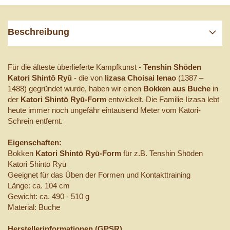
Beschreibung
Für die älteste überlieferte Kampfkunst -
Tenshin Shōden
Katori Shintō Ryū
- die von
lizasa Choisai Ienao
(1387 –
1488) gegründet wurde, haben wir einen
Bokken aus Buche
in
der
Katori Shintō Ryū-Form
entwickelt.
Die Familie Iizasa lebt
heute immer noch ungefähr eintausend Meter vom Katori-
Schrein entfernt.
Eigenschaften:
Bokken
Katori Shintō Ryū-Form
für z.B. Tenshin Shōden
Katori Shintō Ryū
Geeignet für das Üben der Formen und Kontakttraining
Länge: ca. 104 cm
Gewicht: ca. 490 - 510 g
Material: Buche
Herstellerinformationen (GPSR)