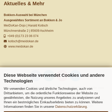
Aktuelles & Mehr
Bokken-Auswahl bei München
Ausgewähltes Sortiment an Bokken & Jo
MeiDoKan-Dojo | Harald Kotisch
Münchnerstraße 2 | 85609 Aschheim
+049 (0)173 23 06 074
kotisch@meidokan.de
www.meidokan.de
Diese Webseite verwendet Cookies und andere
Technologien
Onlineshop erstellen
mit Gambio.de © 2026 | Template von
Wir verwenden Cookies und ähnliche Technologien, auch von
JungCreative
.
Drittanbietern, um die ordentliche Funktionsweise der Website zu
gewährleisten, die Nutzung unseres Angebotes zu analysieren und
Ihnen ein bestmögliches Einkaufserlebnis bieten zu können. Weitere
Alle Preise inkl. MwSt. & zzgl. Versandkosten
Informationen finden Sie in unserer
Datenschutzerklärung
.
Alle Markennamen, Warenzeichen sowie sämtliche