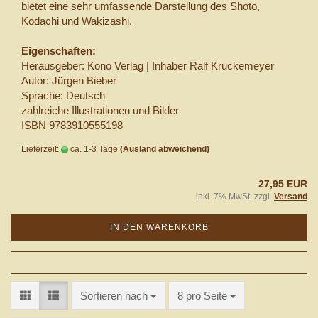
bietet eine sehr umfassende Darstellung des
Shoto,
Kodachi und Wakizashi.
Eigenschaften:
Herausgeber: Kono Verlag | Inhaber Ralf Kruckemeyer
Autor: Jürgen Bieber
Sprache: Deutsch
zahlreiche Illustrationen und Bilder
ISBN
9783910555198
Lieferzeit:
ca. 1-3 Tage
(Ausland abweichend)
27,95 EUR
inkl. 7% MwSt. zzgl.
Versand
IN DEN WARENKORB
Sortieren nach
pro Seite
Sortieren nach
8 pro Seite