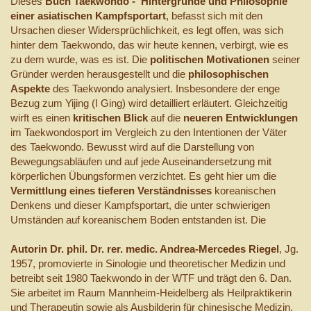
Dieses
Buch Taekwondo - Hintergründe und Philosophie
einer asiatischen Kampfsportart
, befasst sich mit den
Ursachen dieser Widersprüchlichkeit, es legt offen, was sich
hinter dem Taekwondo, das wir heute kennen, verbirgt, wie es
zu dem wurde, was es ist. Die
politischen Motivationen
seiner
Gründer werden herausgestellt und die
philosophischen
Aspekte
des Taekwondo analysiert. Insbesondere der enge
Bezug zum Yijing (I Ging) wird detailliert erläutert. Gleichzeitig
wirft es einen
kritischen Blick
auf die
neueren Entwicklungen
im Taekwondosport im Vergleich zu den Intentionen der Väter
des Taekwondo. Bewusst wird auf die Darstellung von
Bewegungsabläufen und auf jede Auseinandersetzung mit
körperlichen Übungsformen verzichtet. Es geht hier um die
Vermittlung eines tieferen Verständnisses
koreanischen
Denkens und dieser Kampfsportart, die unter schwierigen
Umständen auf koreanischem Boden entstanden ist. Die
Autorin Dr. phil. Dr. rer. medic. Andrea-Mercedes Riegel
, Jg.
1957, promovierte in Sinologie und theoretischer Medizin und
betreibt seit 1980 Taekwondo in der WTF und trägt den 6. Dan.
Sie arbeitet im Raum Mannheim-Heidelberg als Heilpraktikerin
und Therapeutin sowie als Ausbilderin für chinesische Medizin.